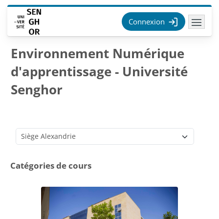
Passer au contenu principal
Connexion
Environnement Numérique
d'apprentissage - Université
Senghor
Catégories de cours
Catégories de cours