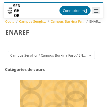
Passer au contenu principal
Connexion
Cours
Campus Senghor
Campus Burkina Faso
ENAREF
ENAREF
Catégories de cours
Catégories de cours