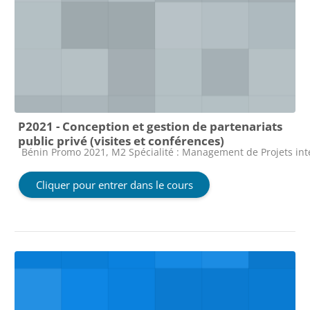
P2021 - Conception et gestion de partenariats
public privé (visites et conférences)
Catégorie de cours
Bénin Promo 2021, M2 Spécialité : Management de Projets in
Cliquer pour entrer dans le cours