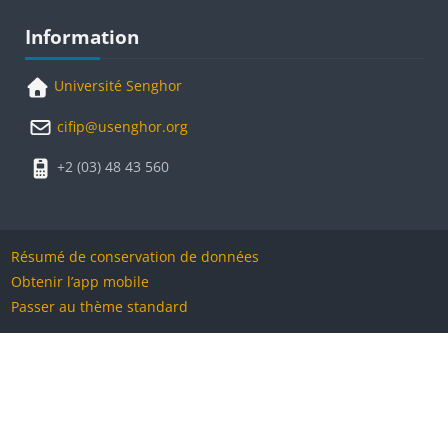
Blocs
Passer Information
Information
Université Senghor
cifip@usenghor.org
+2 (03) 48 43 560
Résumé de conservation de données
Obtenir l’app mobile
Passer au thème standard