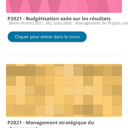
P2021 - Budgétisation axée sur les résultats
Catégorie de cours
Bénin Promo 2021, M2 Spécialité : Management de Projets in
Cliquer pour entrer dans le cours
P2021 - Management stratégique du