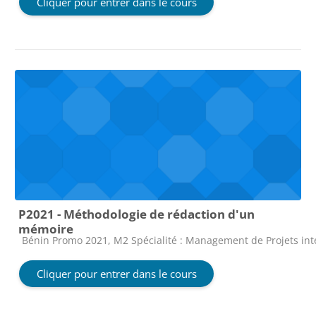
Cliquer pour entrer dans le cours
P2021 - Méthodologie de rédaction d'un
mémoire
Catégorie de cours
Bénin Promo 2021, M2 Spécialité : Management de Projets in
Cliquer pour entrer dans le cours