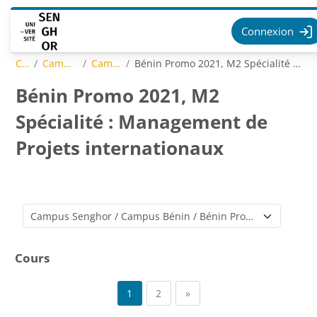
Passer au contenu principal
Connexion
Cours
Campus Senghor
Campus Bénin
Bénin Promo 2021, M2 Spécialité : Management de Projets internationaux
Bénin Promo 2021, M2
Spécialité : Management de
Projets internationaux
Catégories de cours
Cours
Page 1
Page 2
Page suivante
1
2
»