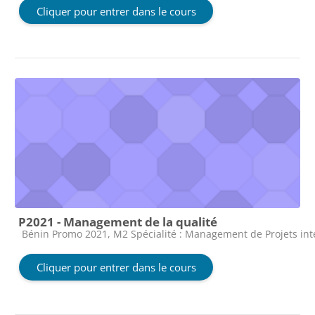
Cliquer pour entrer dans le cours
P2021 - Management de la qualité
Catégorie de cours
Bénin Promo 2021, M2 Spécialité : Management de Projets in
Cliquer pour entrer dans le cours