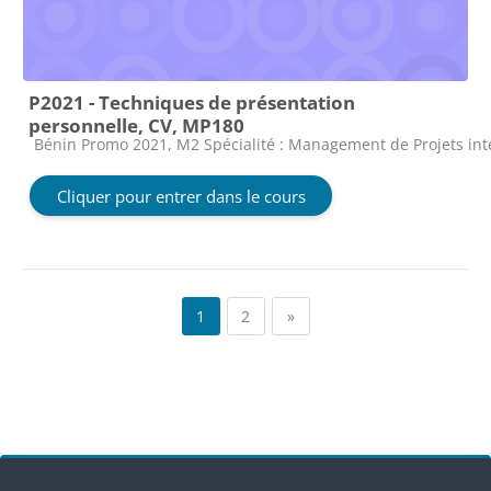
P2021 - Techniques de présentation
personnelle, CV, MP180
Catégorie de cours
Bénin Promo 2021, M2 Spécialité : Management de Projets in
Cliquer pour entrer dans le cours
Page 1
Page 2
Page suivante
1
2
»