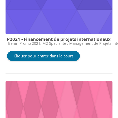
P2021 - Financement de projets internationaux
Catégorie de cours
Bénin Promo 2021, M2 Spécialité : Management de Projets in
Cliquer pour entrer dans le cours