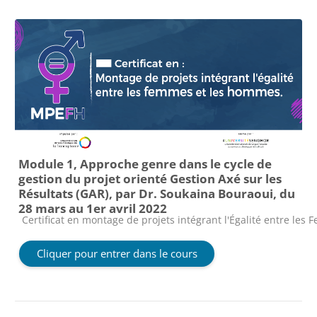
Module 1, Approche genre dans le cycle de
gestion du projet orienté Gestion Axé sur les
Résultats (GAR), par Dr. Soukaina Bouraoui, du
28 mars au 1er avril 2022
Catégorie de cours
Certificat en montage de projets intégrant l'Égalité entre le
Cliquer pour entrer dans le cours