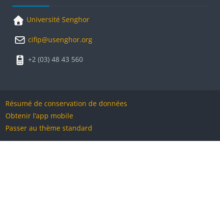
Université Senghor
cifip@usenghor.org
+2 (03) 48 43 560
Résumé de conservation de données
Obtenir l’app mobile
Passer au thème standard