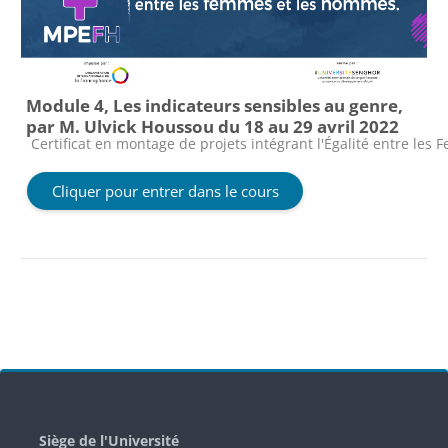
Module 4, Les indicateurs sensibles au genre,
par M. Ulvick Houssou du 18 au 29 avril 2022
Catégorie de cours
Certificat en montage de projets intégrant l'Égalité entre le
Cliquer pour entrer dans le cours
Blocs
Siège de l'Université