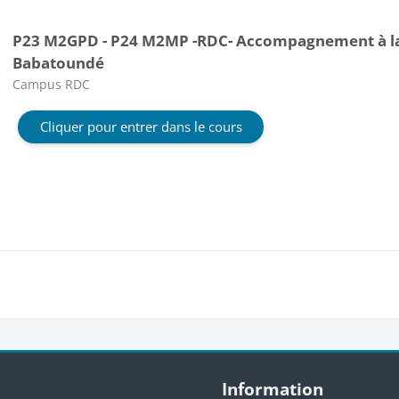
P23 M2GPD - P24 M2MP -RDC- Accompagnement à la 
Babatoundé
Catégorie de cours
Campus RDC
Cliquer pour entrer dans le cours
Blocs
Passer Information
Information