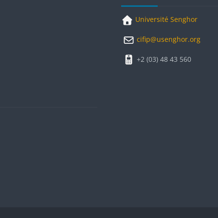
Université Senghor
cifip@usenghor.org
+2 (03) 48 43 560