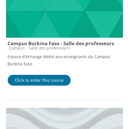
Campus Burkina Faso - Salle des professeurs
Course category
Campus - Salle des professeurs
Espace d'échange dédié aux enseignants du Campus
Burkina Faso
Click to enter this course