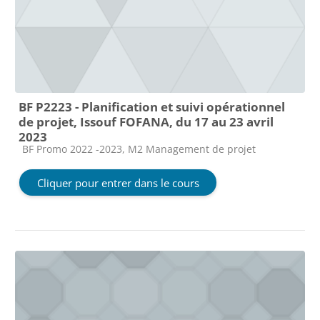
BF P2223 - Planification et suivi opérationnel
de projet, Issouf FOFANA, du 17 au 23 avril
2023
Catégorie de cours
BF Promo 2022 -2023, M2 Management de projet
Cliquer pour entrer dans le cours