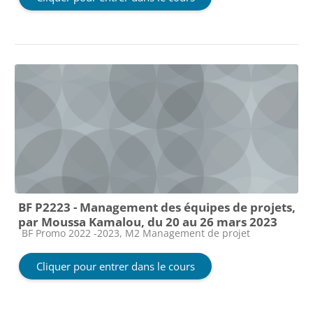
BF P2223 - Management des équipes de projets,
par Moussa Kamalou, du 20 au 26 mars 2023
Catégorie de cours
BF Promo 2022 -2023, M2 Management de projet
Cliquer pour entrer dans le cours