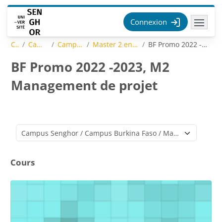
Passer au contenu principal
Connexion
Cours
Campus Senghor
Campus Burkina Faso
Master 2 en Management de projets
BF Promo 2022 -2023, M2 Management de projet
BF Promo 2022 -2023, M2
Management de projet
Catégories de cours
Cours