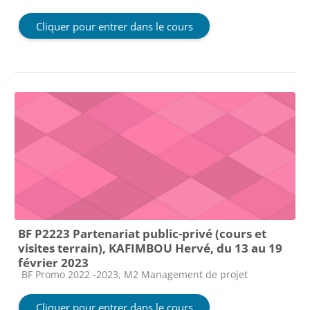
Cliquer pour entrer dans le cours
BF P2223 Partenariat public-privé (cours et
visites terrain), KAFIMBOU Hervé, du 13 au 19
février 2023
Catégorie de cours
BF Promo 2022 -2023, M2 Management de projet
Cliquer pour entrer dans le cours