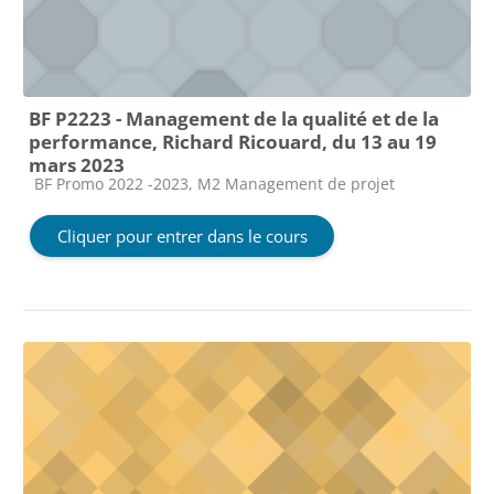
BF P2223 - Management de la qualité et de la
performance, Richard Ricouard, du 13 au 19
mars 2023
Catégorie de cours
BF Promo 2022 -2023, M2 Management de projet
Cliquer pour entrer dans le cours