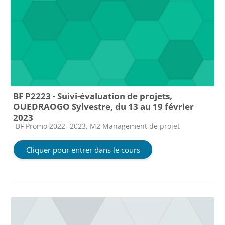
BF P2223 - Suivi-évaluation de projets,
OUEDRAOGO Sylvestre, du 13 au 19 février
2023
Catégorie de cours
BF Promo 2022 -2023, M2 Management de projet
Cliquer pour entrer dans le cours