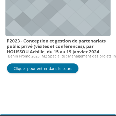
P2023 - Conception et gestion de partenariats
public privé (visites et conférences), par
HOUSSOU Achille, du 15 au 19 janvier 2024
Catégorie de cours
Bénin Promo 2023, M2 Spécialité : Management des projets i
Cliquer pour entrer dans le cours