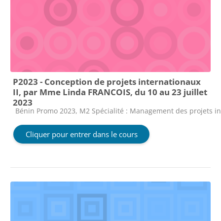
P2023 - Conception de projets internationaux
II, par Mme Linda FRANCOIS, du 10 au 23 juillet
2023
Catégorie de cours
Bénin Promo 2023, M2 Spécialité : Management des projets i
Cliquer pour entrer dans le cours