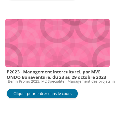
P2023 - Management interculturel, par MVE
ONDO Bonaventure, du 23 au 29 octobre 2023
Catégorie de cours
Bénin Promo 2023, M2 Spécialité : Management des projets i
Cliquer pour entrer dans le cours