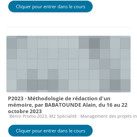
Cliquer pour entrer dans le cours
P2023 - Méthodologie de rédaction d'un
mémoire, par BABATOUNDE Alain, du 16 au 22
octobre 2023
Catégorie de cours
Bénin Promo 2023, M2 Spécialité : Management des projets i
Cliquer pour entrer dans le cours