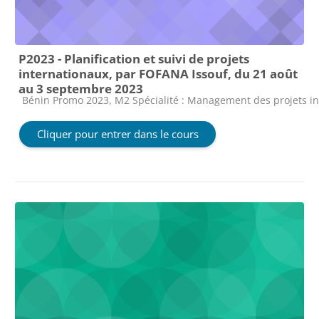
P2023 - Planification et suivi de projets
internationaux, par FOFANA Issouf, du 21 août
au 3 septembre 2023
Catégorie de cours
Bénin Promo 2023, M2 Spécialité : Management des projets i
Cliquer pour entrer dans le cours