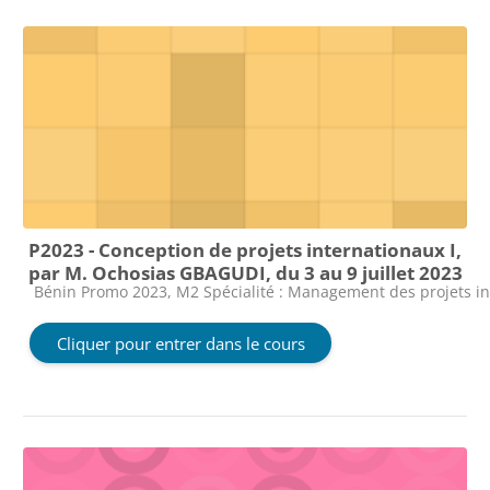
P2023 - Conception de projets internationaux I,
par M. Ochosias GBAGUDI, du 3 au 9 juillet 2023
Catégorie de cours
Bénin Promo 2023, M2 Spécialité : Management des projets i
Cliquer pour entrer dans le cours