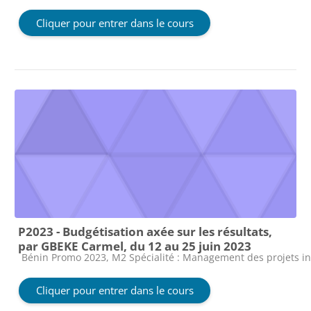
Cliquer pour entrer dans le cours
P2023 - Budgétisation axée sur les résultats,
par GBEKE Carmel, du 12 au 25 juin 2023
Catégorie de cours
Bénin Promo 2023, M2 Spécialité : Management des projets i
Cliquer pour entrer dans le cours