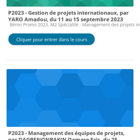
P2023 - Gestion de projets internationaux, par
YARO Amadou, du 11 au 15 septembre 2023
Catégorie de cours
Bénin Promo 2023, M2 Spécialité : Management des projets i
Cliquer pour entrer dans le cours
P2023 - Management des équipes de projets,
par DAGBENONBAKIN Damase Eric, du 25