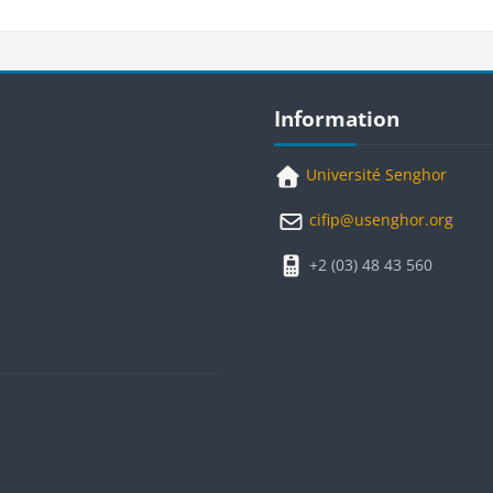
Blocks
Skip Information
Information
Université Senghor
cifip@usenghor.org
+2 (03) 48 43 560