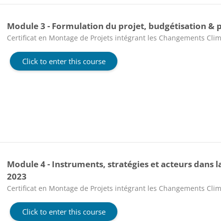
Module 3 - Formulation du projet, budgétisation & pl
Course category
Certificat en Montage de Projets intégrant les Changements Clim
Click to enter this course
Module 4 - Instruments, stratégies et acteurs dans la 
2023
Course category
Certificat en Montage de Projets intégrant les Changements Clim
Click to enter this course