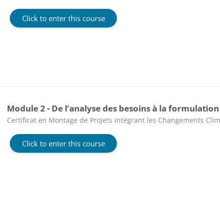
Click to enter this course
Module 2 - De l’analyse des besoins à la formulation 
Course category
Certificat en Montage de Projets intégrant les Changements Clim
Click to enter this course