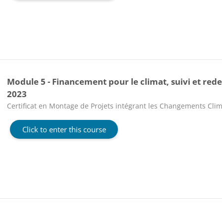
Module 5 - Financement pour le climat, suivi et redev
2023
Course category
Certificat en Montage de Projets intégrant les Changements Clim
Click to enter this course