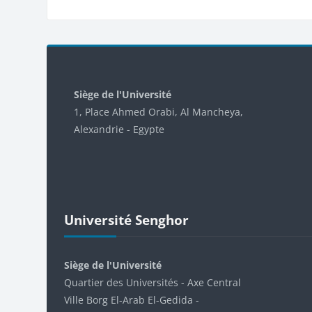
Blocks
Siège de l'Université
1, Place Ahmed Orabi, Al Mancheya,
Alexandrie - Egypte
Skip Université Senghor
Université Senghor
Siège de l'Université
Quartier des Universités - Axe Central
Ville Borg El-Arab El-Gedida -