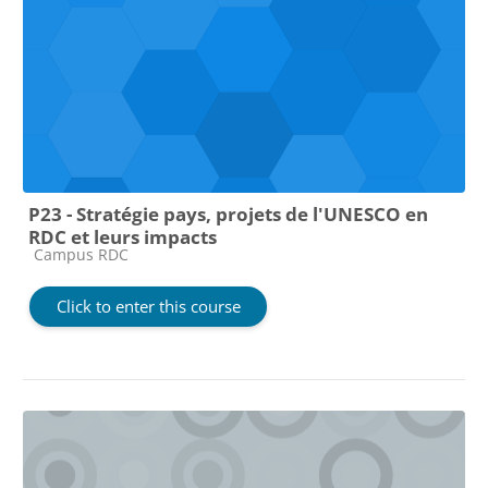
P23 - Stratégie pays, projets de l'UNESCO en
RDC et leurs impacts
Course category
Campus RDC
Click to enter this course