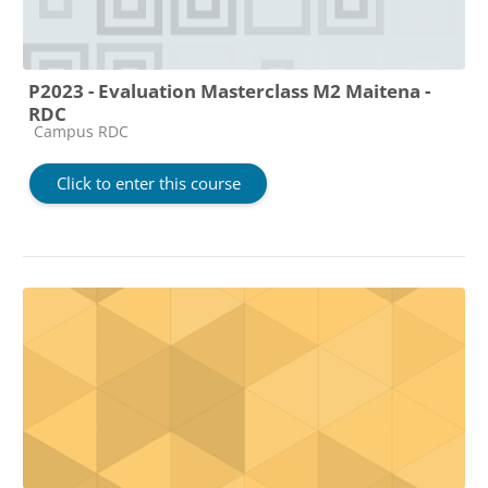
P2023 - Evaluation Masterclass M2 Maitena -
RDC
Course category
Campus RDC
Click to enter this course