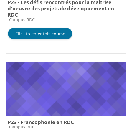
P23 - Les défis rencontrés pour la maîtrise
d'oeuvre des projets de développement en
RDC
Course category
Campus RDC
Click to enter this course
P23 - Francophonie en RDC
Course category
Campus RDC