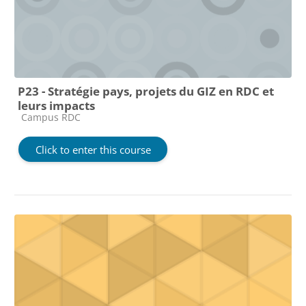
P23 - Stratégie pays, projets du GIZ en RDC et
leurs impacts
Course category
Campus RDC
Click to enter this course