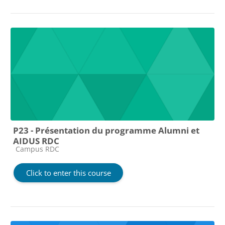
P23 - Présentation du programme Alumni et
AIDUS RDC
Course category
Campus RDC
Click to enter this course