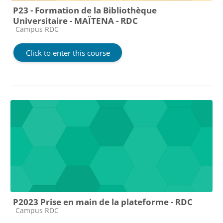
P23 - Formation de la Bibliothèque
Universitaire - MAÏTENA - RDC
Course category
Campus RDC
Click to enter this course
P2023 Prise en main de la plateforme - RDC
Course category
Campus RDC