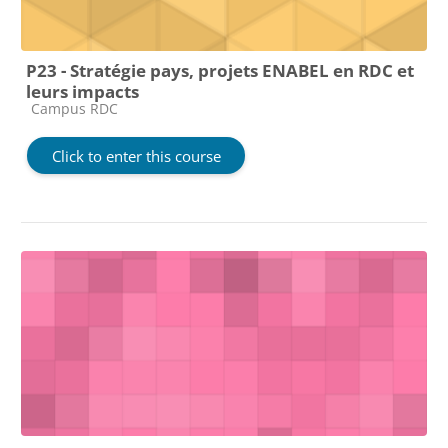
P23 - Stratégie pays, projets ENABEL en RDC et
leurs impacts
Course category
Campus RDC
Click to enter this course