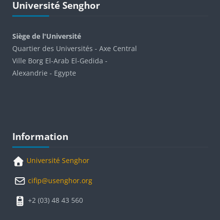
Université Senghor
Siège de l'Université
Quartier des Universités - Axe Central
Ville Borg El-Arab El-Gedida -
Alexandrie - Egypte
Blocks
Skip Information
Information
Université Senghor
cifip@usenghor.org
+2 (03) 48 43 560