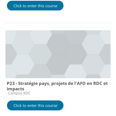
Click to enter this course
P23 - Stratégie pays, projets de l'AFD en RDC et
impacts
Course category
Campus RDC
Click to enter this course