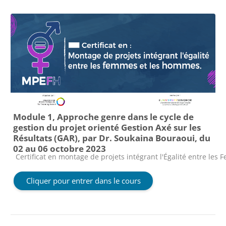
Module 1, Approche genre dans le cycle de
gestion du projet orienté Gestion Axé sur les
Résultats (GAR), par Dr. Soukaina Bouraoui, du
02 au 06 octobre 2023
Catégorie de cours
Certificat en montage de projets intégrant l'Égalité entre le
Cliquer pour entrer dans le cours