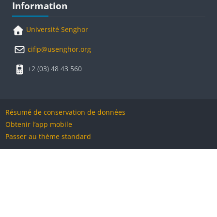
Blocs
Information
Université Senghor
cifip@usenghor.org
+2 (03) 48 43 560
Résumé de conservation de données
Obtenir l’app mobile
Passer au thème standard