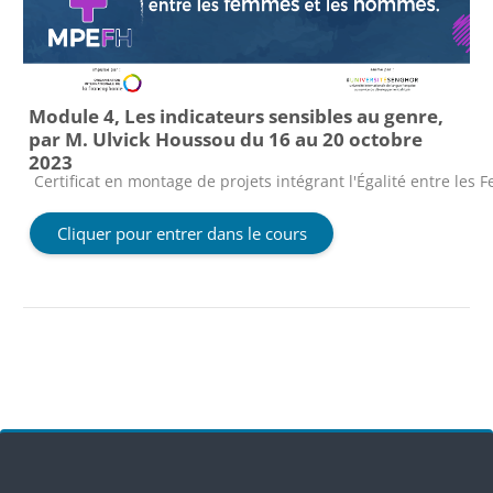
Module 4, Les indicateurs sensibles au genre,
par M. Ulvick Houssou du 16 au 20 octobre
2023
Catégorie de cours
Certificat en montage de projets intégrant l'Égalité entre le
Cliquer pour entrer dans le cours
Blocs