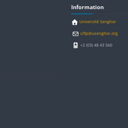
Blocs
Passer Information
Information
Université Senghor
cifip@usenghor.org
+2 (03) 48 43 560