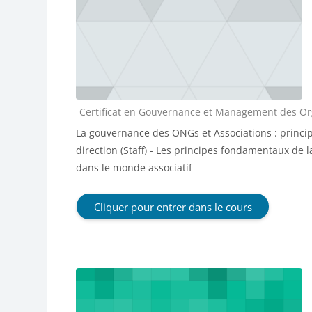
Catégorie de cours
Certificat en Gouvernance et Management des Orga
La gouvernance des ONGs et Associations : principe
direction (Staff) - Les principes fondamentaux de 
dans le monde associatif
Cliquer pour entrer dans le cours