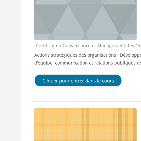
Catégorie de cours
Certificat en Gouvernance et Management des Orga
Actions stratégiques des organisations : Dévelop
d’équipe, communication et relations publiques 
Cliquer pour entrer dans le cours