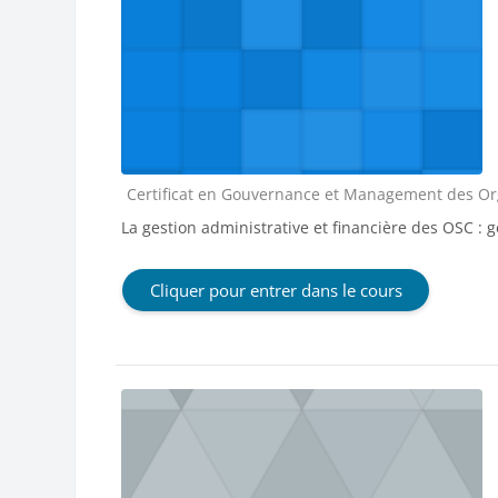
Catégorie de cours
Certificat en Gouvernance et Management des Orga
La gestion administrative et financière des OSC : 
Cliquer pour entrer dans le cours