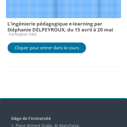
L’ingénierie pédagogique e-learning par
Stéphanie DELPEYROUX, du 15 avril à 20 mai
Catégorie de cours
Formation FAD
Cliquer pour entrer dans le cours
Blocs
Siège de l'Université
1, Place Ahmed Orabi, Al Mancheya,