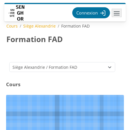
Passer au contenu principal
Connexion
Cours
Siège Alexandrie
Formation FAD
Formation FAD
Catégories de cours
Cours