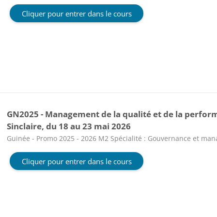
Cliquer pour entrer dans le cours
GN2025 - Management de la qualité et de la performa
Sinclaire, du 18 au 23 mai 2026
Catégorie de cours
Guinée - Promo 2025 - 2026 M2 Spécialité : Gouvernance et ma
Cliquer pour entrer dans le cours