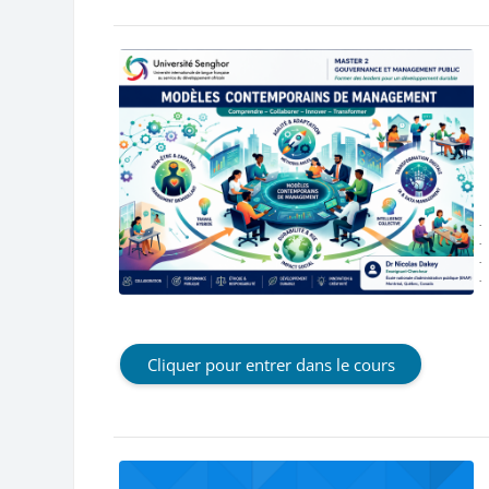
·
·
·
·
Cliquer pour entrer dans le cours