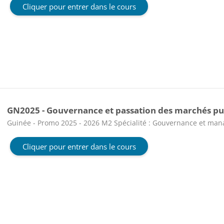
Cliquer pour entrer dans le cours
GN2025 - Gouvernance et passation des marchés pub
Catégorie de cours
Guinée - Promo 2025 - 2026 M2 Spécialité : Gouvernance et ma
Cliquer pour entrer dans le cours