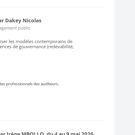
r Dakey Nicolas
nagement public
iliser les modèles contemporains de
ences de gouvernance (redevabilité,
extes professionnels des auditeurs.
ar Irène MBOLLO, du 4 au 9 mai 2026