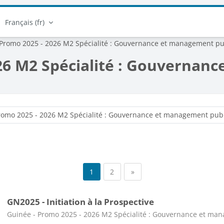
Français ‎(fr)‎
 Promo 2025 - 2026 M2 Spécialité : Gouvernance et management pu
26 M2 Spécialité : Gouvernan
Catégories de cours
Page 1
Page 2
Page suivante
1
2
»
GN2025 - Initiation à la Prospective
Catégorie de cours
Guinée - Promo 2025 - 2026 M2 Spécialité : Gouvernance et ma