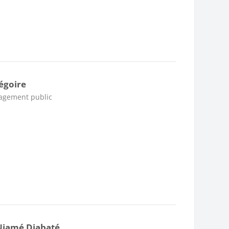
régoire
nagement public
 Niamé Diabaté