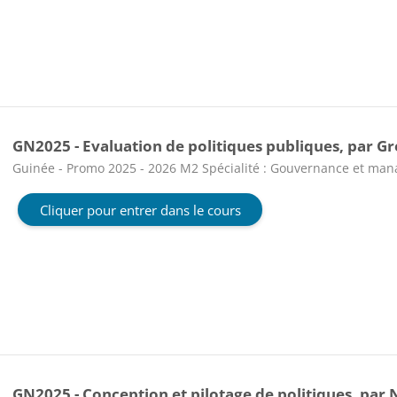
GN2025 - Evaluation de politiques publiques, par G
Catégorie de cours
Guinée - Promo 2025 - 2026 M2 Spécialité : Gouvernance et ma
Cliquer pour entrer dans le cours
GN2025 - Conception et pilotage de politiques, par