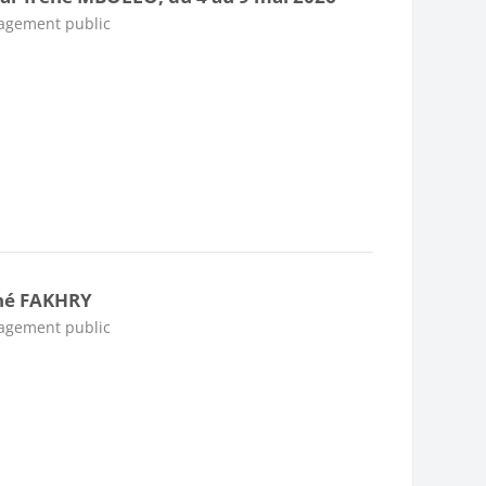
nagement public
mné FAKHRY
nagement public