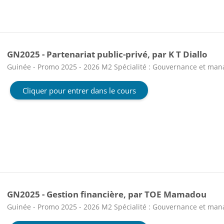
GN2025 - Partenariat public-privé, par K T Diallo
Catégorie de cours
Guinée - Promo 2025 - 2026 M2 Spécialité : Gouvernance et ma
Cliquer pour entrer dans le cours
GN2025 - Gestion financière, par TOE Mamadou
Catégorie de cours
Guinée - Promo 2025 - 2026 M2 Spécialité : Gouvernance et ma