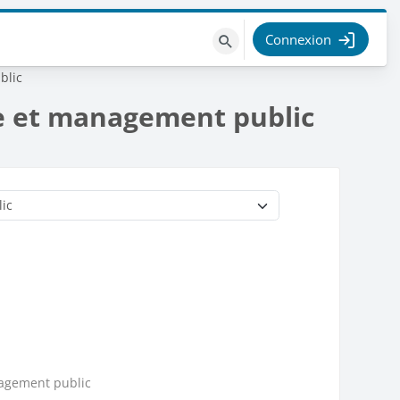
Connexion
Rechercher
des
blic
cours
ce et management public
nagement public