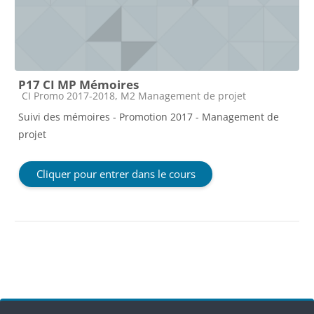
P17 CI MP Mémoires
Catégorie de cours
CI Promo 2017-2018, M2 Management de projet
Suivi des mémoires - Promotion 2017 - Management de
projet
Cliquer pour entrer dans le cours