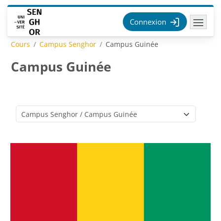
Passer au contenu principal
Connexion
Cours
Campus Senghor
Campus Guinée
Campus Guinée
Catégories de cours