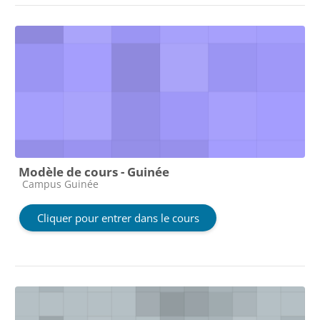
Modèle de cours - Guinée
Catégorie de cours
Campus Guinée
Cliquer pour entrer dans le cours