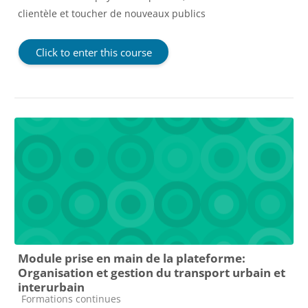
clientèle et toucher de nouveaux publics
Click to enter this course
Module prise en main de la plateforme:
Organisation et gestion du transport urbain et
interurbain
Course category
Formations continues