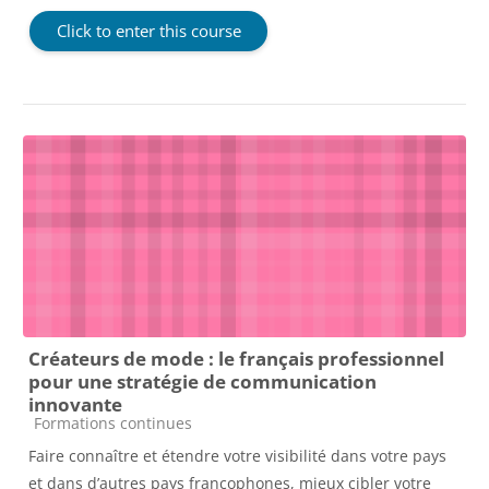
Click to enter this course
Créateurs de mode : le français professionnel
pour une stratégie de communication
innovante
Course category
Formations continues
Faire connaître et étendre votre visibilité dans votre pays
et dans d’autres pays francophones, mieux cibler votre