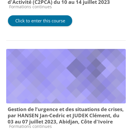
d'Activité (C2PCA) du 10 au 14 juillet 2023
Course category
Formations continues
Click to enter this course
Gestion de l’urgence et des situations de crises,
par HANSEN Jan-Cedric et JUDEK Clément, du
03 au 07 juillet 2023, Abidjan, Côte d'Ivoire
Course category
Formations continues