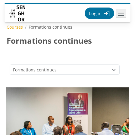
Skip to main content
Log in
Courses
Formations continues
Formations continues
Course categories