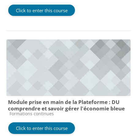
Click to enter this course
Module prise en main de la Plateforme : DU
comprendre et savoir gérer l'économie bleue
Course category
Formations continues
Click to enter this course