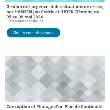
Gestion de l’urgence et des situations de crises,
par HANSEN Jan-Cedric et JUDEK Clément, du
05 au 09 mai 2024
Course category
Formations continues
Click to enter this course
Conception et Pilotage d'un Plan de Continuité