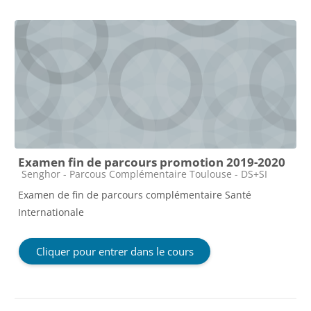
Examen fin de parcours promotion 2019-2020
Catégorie de cours
Senghor - Parcous Complémentaire Toulouse - DS+SI
Examen de fin de parcours complémentaire Santé
Internationale
Cliquer pour entrer dans le cours