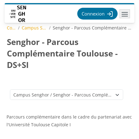
Passer au contenu principal
Connexion
Cours
Campus Senghor
Senghor - Parcous Complémentaire Toulouse - DS+SI
Senghor - Parcous
Complémentaire Toulouse -
DS+SI
Catégories de cours
Parcours complémentaire dans le cadre du partenariat avec
l'Université Toulouse Capitole I