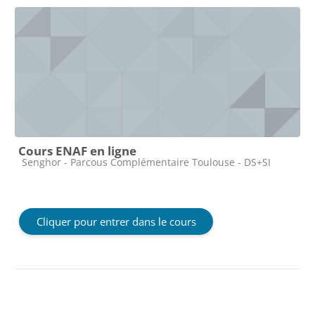
Cours ENAF en ligne
Catégorie de cours
Senghor - Parcous Complémentaire Toulouse - DS+SI
Cliquer pour entrer dans le cours