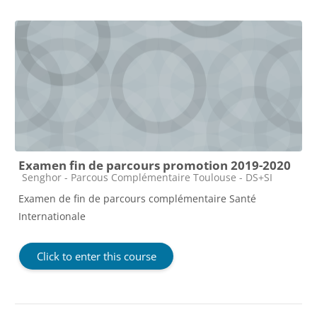
Examen fin de parcours promotion 2019-2020
Course category
Senghor - Parcous Complémentaire Toulouse - DS+SI
Examen de fin de parcours complémentaire Santé
Internationale
Click to enter this course