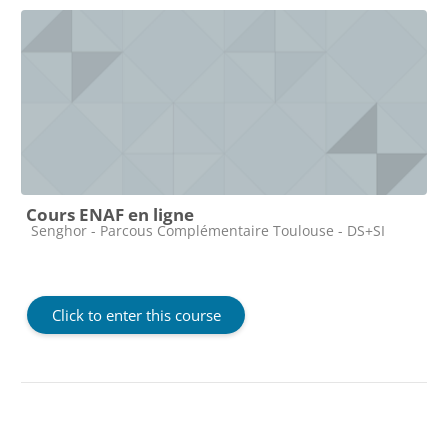
Cours ENAF en ligne
Course category
Senghor - Parcous Complémentaire Toulouse - DS+SI
Click to enter this course