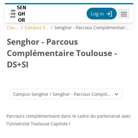
Skip to main content
Log in
Courses
Campus Senghor
Senghor - Parcous Complémentaire Toulouse - DS+SI
Senghor - Parcous
Complémentaire Toulouse -
DS+SI
Course categories
Parcours complémentaire dans le cadre du partenariat avec
l'Université Toulouse Capitole I