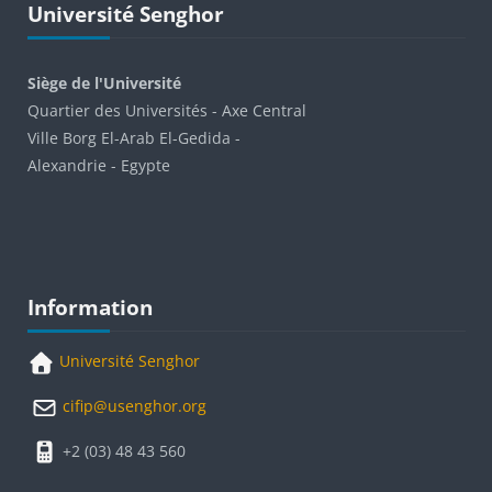
Université Senghor
Siège de l'Université
Quartier des Universités - Axe Central
Ville Borg El-Arab El-Gedida -
Alexandrie - Egypte
Blocks
Skip Information
Information
Université Senghor
cifip@usenghor.org
+2 (03) 48 43 560