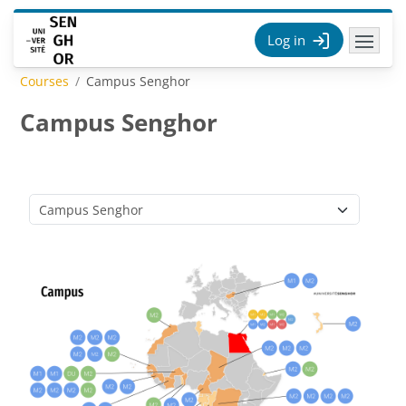
Skip to main content
Log in
Courses
Campus Senghor
Campus Senghor
Course categories