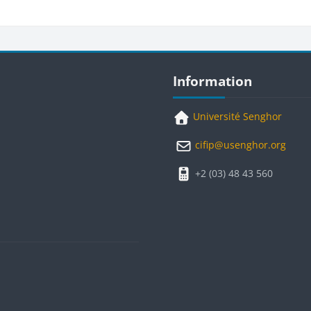
Blocs
Passer Information
Information
Université Senghor
cifip@usenghor.org
+2 (03) 48 43 560