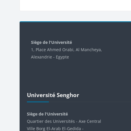
Blocs
Siège de l'Université
1, Place Ahmed Orabi, Al Mancheya,
Alexandrie - Egypte
Passer Université Senghor
Université Senghor
Siège de l'Université
Quartier des Universités - Axe Central
Ville Borg El-Arab El-Gedida -